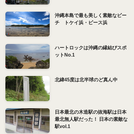
沖縄本島で最も美しく素敵なビー
チ トケイ浜・ピース浜
ハートロックは沖縄の縁結びスポ
ットNo.1
北緯45度は北半球のど真ん中
日本最北の木造駅の抜海駅は日本
最北無人駅だった！ 日本の素敵な
駅vol.1