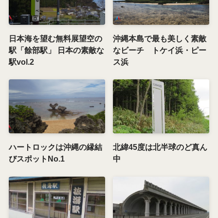
日本海を望む無料展望空の
沖縄本島で最も美しく素敵
駅「餘部駅」 日本の素敵な
なビーチ トケイ浜・ピー
駅vol.2
ス浜
ハートロックは沖縄の縁結
北緯45度は北半球のど真ん
びスポットNo.1
中