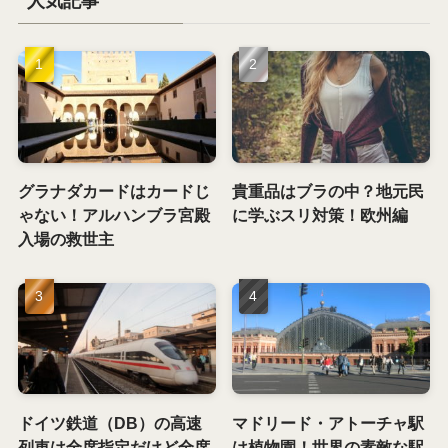
人気記事
グラナダカードはカードじ
貴重品はブラの中？地元民
ゃない！アルハンブラ宮殿
に学ぶスリ対策！欧州編
入場の救世主
ドイツ鉄道（DB）の高速
マドリード・アトーチャ駅
列車は全席指定だけど全席
は植物園！世界の素敵な駅