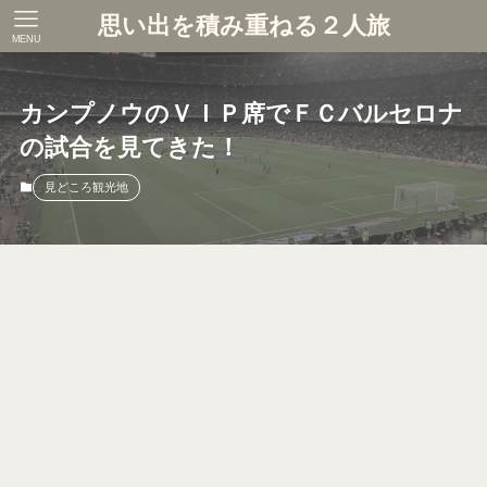
思い出を積み重ねる２人旅
MENU
カンプノウのＶＩＰ席でＦＣバルセロナ
の試合を見てきた！
見どころ観光地