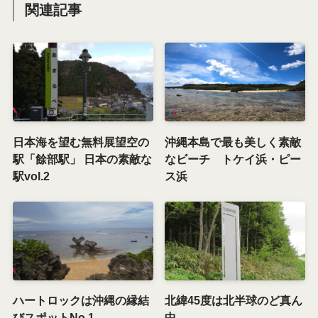
関連記事
日本海を望む無料展望空の
沖縄本島で最も美しく素敵
駅「餘部駅」 日本の素敵な
なビーチ トケイ浜・ピー
駅vol.2
ス浜
ハートロックは沖縄の縁結
北緯45度は北半球のど真ん
びスポットNo.1
中