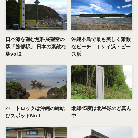
日本海を望む無料展望空の
沖縄本島で最も美しく素敵
駅「餘部駅」 日本の素敵な
なビーチ トケイ浜・ピー
駅vol.2
ス浜
ハートロックは沖縄の縁結
北緯45度は北半球のど真ん
びスポットNo.1
中