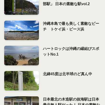
部駅」 日本の素敵な駅vol.2
沖縄本島で最も美しく素敵なビー
チ トケイ浜・ピース浜
ハートロックは沖縄の縁結びスポ
ットNo.1
北緯45度は北半球のど真ん中
日本最北の木造駅の抜海駅は日本
最北無人駅だった！ 日本の素敵な