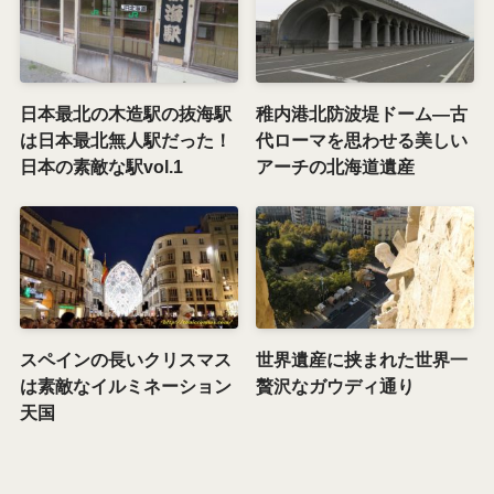
日本最北の木造駅の抜海駅
稚内港北防波堤ドーム―古
は日本最北無人駅だった！
代ローマを思わせる美しい
日本の素敵な駅vol.1
アーチの北海道遺産
スペインの長いクリスマス
世界遺産に挟まれた世界一
は素敵なイルミネーション
贅沢なガウディ通り
天国